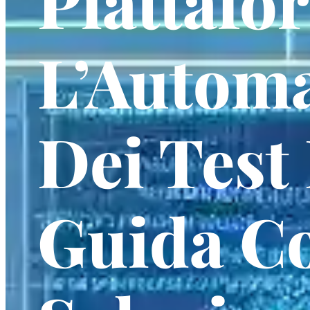
Piattafo
L’Automa
Dei Test
Guida Co