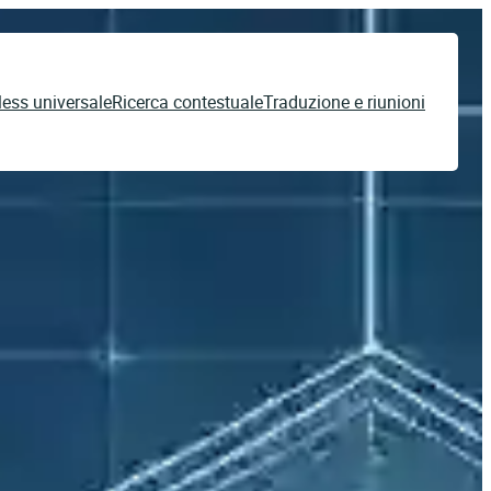
less universale
Ricerca contestuale
Traduzione e riunioni