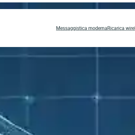
Messaggistica moderna
Ricarica wire