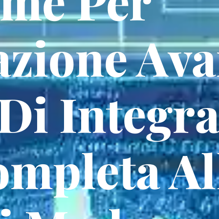
rme Per
zione Ava
 Di Integr
mpleta Al