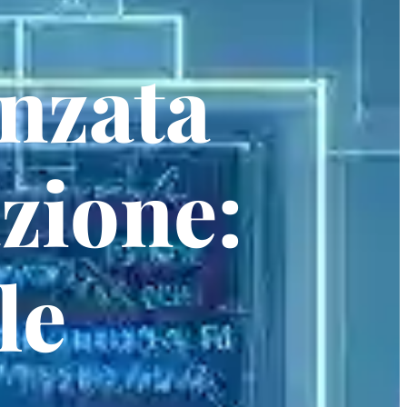
nzata
azione:
le