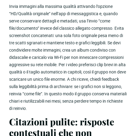
Invia immagini alla massima qualità attivando l’opzione
“HD/Qualità originale” nell’app di messaggistica e, quando
serve conservare dettagli e metadati, usa l’invio “come
file/documento” invece del classico allegato compresso. Evita
screenshot concatenati: una sola foto originale pesa meno di
tre scatti sgranati e mantiene testo e grafici leggibili. Se devi
condividere molte immagini, crea un album condiviso con
didascalie e caricalo via Wi-Fi per non innescare compressioni
aggressive su rete mobile. Per i video preferisci clip brevi in alta
qualità o il taglio automatico in capitoli, così il gruppo non deve
scaricare un unico file enorme. A chi riceve, chiedi feedback
sulla leggibilità prima di archiviare: se i grafici non si leggono,
reinvia “come file”. In questo modo il gruppo conserva materiali
chiari e riutilizzabili nei mesi, senza perdere tempo in richieste
di reinvio.
Citazioni pulite: risposte
contestuali che non