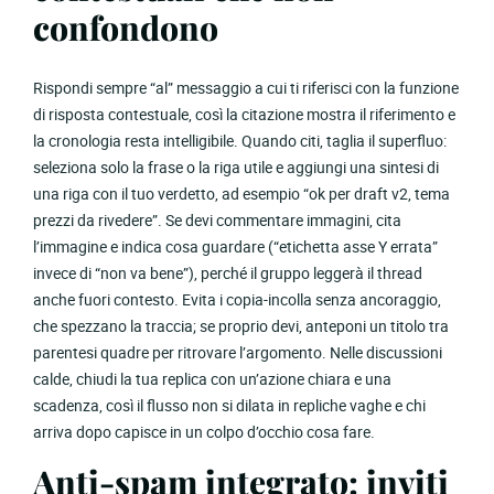
confondono
Rispondi sempre “al” messaggio a cui ti riferisci con la funzione
di risposta contestuale, così la citazione mostra il riferimento e
la cronologia resta intelligibile. Quando citi, taglia il superfluo:
seleziona solo la frase o la riga utile e aggiungi una sintesi di
una riga con il tuo verdetto, ad esempio “ok per draft v2, tema
prezzi da rivedere”. Se devi commentare immagini, cita
l’immagine e indica cosa guardare (“etichetta asse Y errata”
invece di “non va bene”), perché il gruppo leggerà il thread
anche fuori contesto. Evita i copia-incolla senza ancoraggio,
che spezzano la traccia; se proprio devi, anteponi un titolo tra
parentesi quadre per ritrovare l’argomento. Nelle discussioni
calde, chiudi la tua replica con un’azione chiara e una
scadenza, così il flusso non si dilata in repliche vaghe e chi
arriva dopo capisce in un colpo d’occhio cosa fare.
Anti-spam integrato: inviti