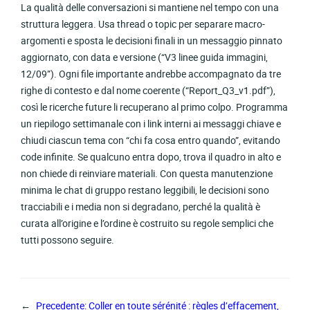
La qualità delle conversazioni si mantiene nel tempo con una
struttura leggera. Usa thread o topic per separare macro-
argomenti e sposta le decisioni finali in un messaggio pinnato
aggiornato, con data e versione (“V3 linee guida immagini,
12/09”). Ogni file importante andrebbe accompagnato da tre
righe di contesto e dal nome coerente (“Report_Q3_v1.pdf”),
così le ricerche future li recuperano al primo colpo. Programma
un riepilogo settimanale con i link interni ai messaggi chiave e
chiudi ciascun tema con “chi fa cosa entro quando”, evitando
code infinite. Se qualcuno entra dopo, trova il quadro in alto e
non chiede di reinviare materiali. Con questa manutenzione
minima le chat di gruppo restano leggibili, le decisioni sono
tracciabili e i media non si degradano, perché la qualità è
curata all’origine e l’ordine è costruito su regole semplici che
tutti possono seguire.
←
Precedente:
Coller en toute sérénité : règles d’effacement,